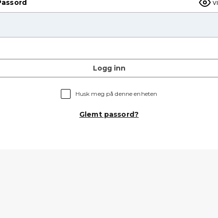
Passord
v
Logg inn
Husk meg på denne enheten
Glemt passord?